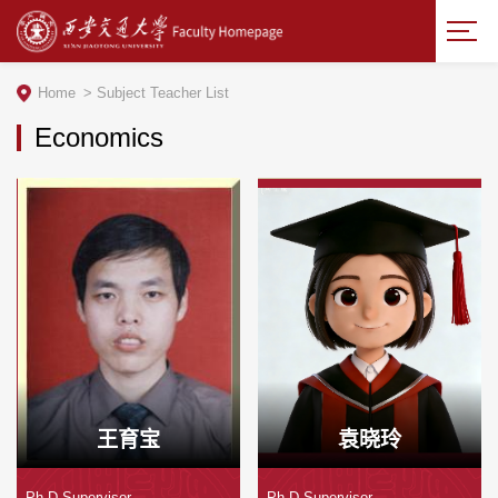
Home
>
Subject Teacher List
Economics
王育宝
袁晓玲
Ph.D.Supervisor
Ph.D.Supervisor