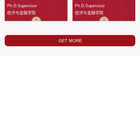
Ph.D.Supervisor
Ph.D.Supervisor
经济与金融学院
经济与金融学院
GET MORE
Address: No.28 Xianning West Road, Xi'an, Shaanxi
Zip Code: 710049
Telephone: 029-82664996
4169
5770151
1594
28168
Number of Activations
Total Visits
Average Visits
Today Visits
Copyright © Xi'an Jiaotong University.
陕ICP备06008037号