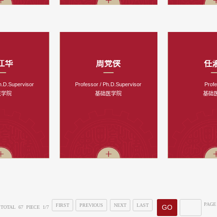
江华
周党侠
任
h.D.Supervisor
Professor / Ph.D.Supervisor
Prof
医学院
基础医学院
基础
PAGE
FIRST
PREVIOUS
NEXT
LAST
TOTAL 67 PIECE 1/7