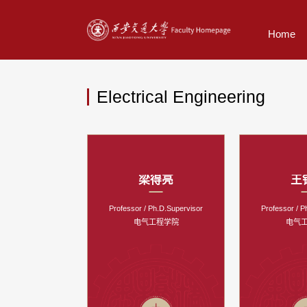
Home
Electrical Engineering
梁得亮
王
Professor / Ph.D.Supervisor
Professor / P
电气工程学院
电气