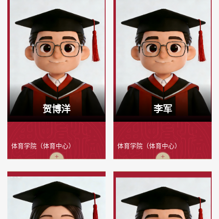
贺博洋
李军
体育学院（体育中心）
体育学院（体育中心）