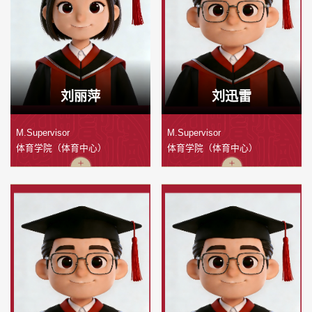
刘丽萍
刘迅雷
M.Supervisor
M.Supervisor
体育学院（体育中心）
体育学院（体育中心）