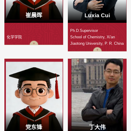
崔晨晖
Luxia Cui
Ph.D.Supervisor
化学学院
School of Chemistry, Xi'an
Jiaotong University, P. R. China
党东锋
丁大伟