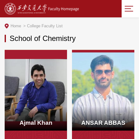
Home
>
College Faculty List
School of Chemistry
Ajmal Khan
ANSAR ABBAS