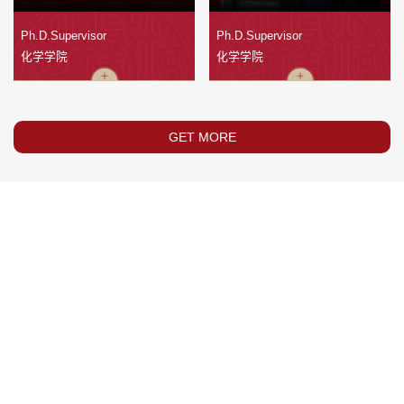
Ph.D.Supervisor
Ph.D.Supervisor
化学学院
化学学院
GET MORE
Address: No.28 Xianning West Road, Xi'an, Shaanxi
Zip Code: 710049
Telephone: 029-82664996
4169
5794694
1600
9826
Number of Activations
Total Visits
Average Visits
Today Visits