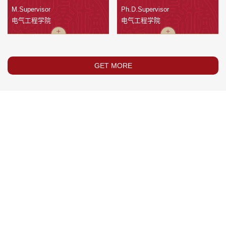
M.Supervisor
Ph.D.Supervisor
电气工程学院
电气工程学院
GET MORE
Address: No.28 Xianning West Road, Xi'an, Shaanxi
Zip Code: 710049
Telephone: 029-82664996
4169
5794911
1600
10043
Number of Activations
Total Visits
Average Visits
Today Visits
Copyright © Xi'an Jiaotong University.
陕ICP备06008037号