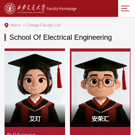
Home
>
College Faculty List
School Of Electrical Engineering
艾玎
安荣汇
Ph.D.Supervisor